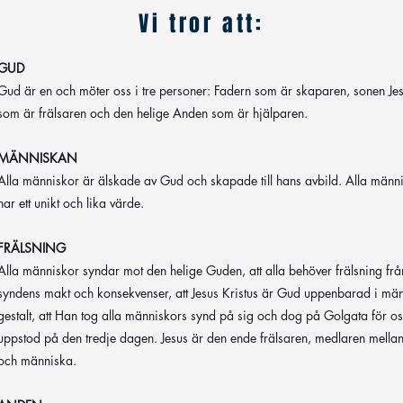
​Vi tror att:
GUD
Gud är en och möter oss i tre personer: Fadern som är skaparen, sonen Je
som är frälsaren och den helige Anden som är hjälparen.
MÄNNISKAN
Alla människor är älskade av Gud och skapade till hans avbild. Alla männ
har ett unikt och lika värde.
FRÄLSNING
Alla människor syndar mot den helige Guden, att alla behöver frälsning frå
syndens makt och konsekvenser, att Jesus Kristus är Gud uppenbarad i män
gestalt, att Han tog alla människors synd på sig och dog på Golgata för o
uppstod på den tredje dagen. Jesus är den ende frälsaren, medlaren mella
och människa.