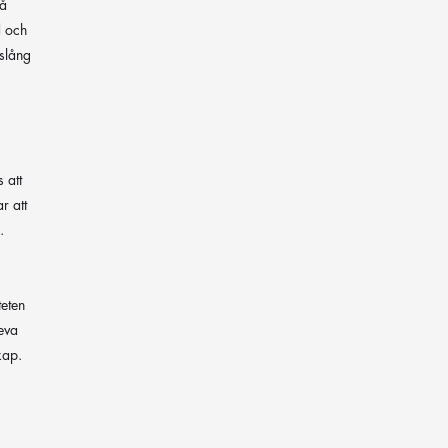
få
d och
vslång
 att
r att
.
teten
eva
kap.