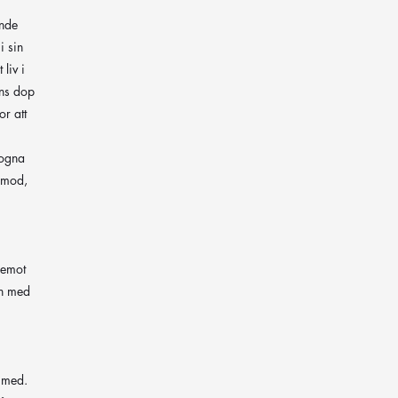
ende
i sin
liv i
ens dop
or att
mogna
lamod,
 emot
en med
 med.