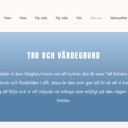
Hem
Hem
Ny sida
Ny sida
Om
Om oss
Verksamhet
TRO OCH VÄRDEGRUND
elar vi Jesu längtan/vision om att kyrkan ska få vara ”ett bönens h
trum och förebilden i allt. Jesus är den som gav sitt liv så att vi ka
 att följa och vi vill inbjuda så många som möjligt på den vägen 
himlen.