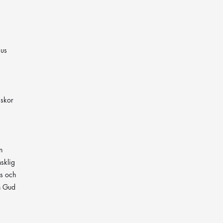
sus
iskor
n
sklig
ss och
n Gud