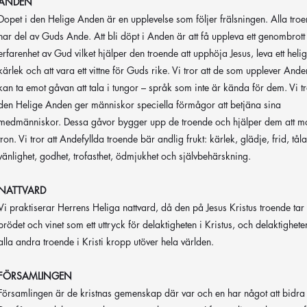
ANDEN
Dopet i den Helige Anden är en upplevelse som följer frälsningen. Alla tro
har del av Guds Ande. Att bli döpt i Anden är att få uppleva ett genombrott 
erfarenhet av Gud vilket hjälper den troende att upphöja Jesus, leva ett heligt 
kärlek och att vara ett vittne för Guds rike. Vi tror att de som upplever And
kan ta emot gåvan att tala i tungor – språk som inte är kända för dem. Vi tr
den Helige Anden ger människor speciella förmågor att betjäna sina
medmänniskor. Dessa gåvor bygger upp de troende och hjälper dem att 
tron. Vi tror att Andefyllda troende bär andlig frukt: kärlek, glädje, frid, tå
vänlighet, godhet, trofasthet, ödmjukhet och självbehärskning.
NATTVARD
Vi praktiserar Herrens Heliga nattvard, då den på Jesus Kristus troende tar
brödet och vinet som ett uttryck för delaktigheten i Kristus, och delaktighet
alla andra troende i Kristi kropp utöver hela världen.
FÖRSAMLINGEN
Församlingen är de kristnas gemenskap där var och en har något att bidra