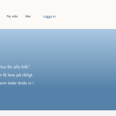
Ny sida
Mer
Logga in
us för alla folk”.
n få leva på riktigt.
som leder ända in i