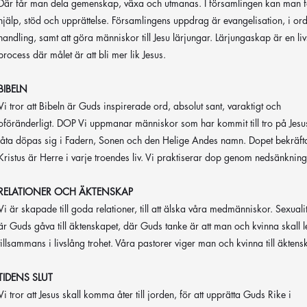
Där får man dela gemenskap, växa och utmanas. I församlingen kan man 
hjälp, stöd och upprättelse. Församlingens uppdrag är evangelisation, i or
handling, samt att göra människor till Jesu lärjungar. Lärjungaskap är en li
process där målet är att bli mer lik Jesus.
BIBELN
Vi tror att Bibeln är Guds inspirerade ord, absolut sant, varaktigt och
oföränderligt. DOP Vi uppmanar människor som har kommit till tro på Jesus
låta döpas sig i Fadern, Sonen och den Helige Andes namn. Dopet bekräfta
Kristus är Herre i varje troendes liv. Vi praktiserar dop genom nedsänkning
RELATIONER OCH ÄKTENSKAP
Vi är skapade till goda relationer, till att älska våra medmänniskor. Sexuali
är Guds gåva till äktenskapet, där Guds tanke är att man och kvinna skall l
tillsammans i livslång trohet. Våra pastorer viger man och kvinna till äktens
TIDENS SLUT
Vi tror att Jesus skall komma åter till jorden, för att upprätta Guds Rike i